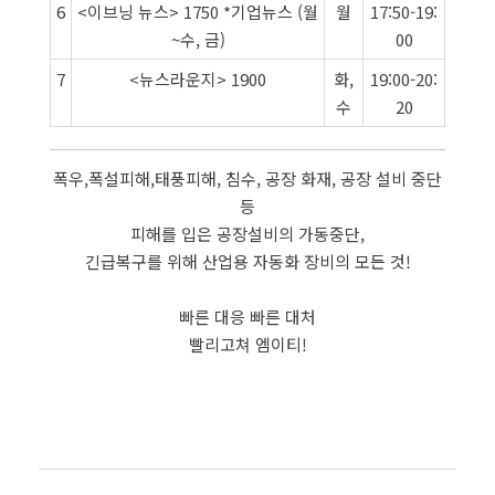
6
<이브닝 뉴스> 1750 *기업뉴스 (월
월
17:50-19:
~수, 금)
00
7
<뉴스라운지> 1900
화,
19:00-20:
수
20
폭우,폭설피해,태풍피해, 침수, 공장 화재, 공장 설비 중단
등
피해를 입은 공장설비의 가동중단,
긴급복구를 위해 산업용 자동화 장비의 모든 것!
빠른 대응 빠른 대처
빨리고쳐 엠이티!