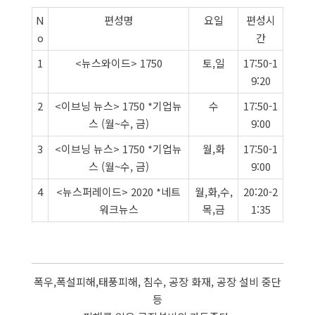
N
편성명
요일
편성시
o
간
1
<뉴스와이드> 1750
토,일
17:50-1
9:20
2
<이브닝 뉴스> 1750 *기업뉴
수
17:50-1
스 (월~수, 금)
9:00
3
<이브닝 뉴스> 1750 *기업뉴
월,화
17:50-1
스 (월~수, 금)
9:00
4
<뉴스퍼레이드> 2020 *네트
월,화,수,
20:20-2
워크뉴스
목,금
1:35
폭우,폭설피해,태풍피해, 침수, 공장 화재, 공장 설비 중단
등